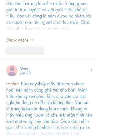
đầu tiên là trang làm theo kiểu “cổng game 
giải trí trực tuyến” và viết giới thiệu khá dễ 
hiểu, đọc vài dòng là nắm được họ nhắm tới 
cả người mới lẫn người chơi lâu năm. Giao 
diện nhìn hiện đại, chữ không bị…
Show More
Like
Reply
Guest
Jun 22
rophim
 bữa nay thấy mấy đứa bạn share 
hoài nên mình cũng ghé thử cho biết. Mình 
kiểu không kén phim lắm, chủ yếu coi trải 
nghiệm dùng có dễ chịu không thôi. Vào cái 
là trang hiện nội dung khá nhanh, không bị 
mấy hiệu ứng rườm rà che mất màn hình nên 
lướt một vòng thấy nhẹ đầu. Giao diện nhìn 
gọn, chữ không bị nhồi nhét, kéo xuống xem 
danh sách phim cũng ổn. Mình thử mở…