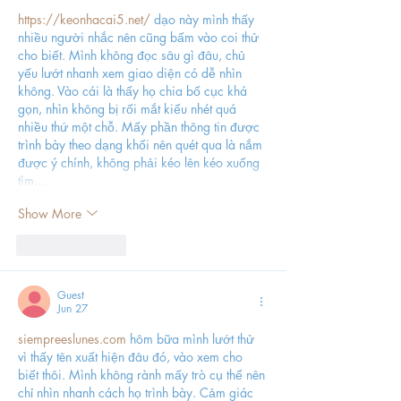
https://keonhacai5.net/
 dạo này mình thấy 
nhiều người nhắc nên cũng bấm vào coi thử 
cho biết. Mình không đọc sâu gì đâu, chủ 
yếu lướt nhanh xem giao diện có dễ nhìn 
không. Vào cái là thấy họ chia bố cục khá 
gọn, nhìn không bị rối mắt kiểu nhét quá 
nhiều thứ một chỗ. Mấy phần thông tin được 
trình bày theo dạng khối nên quét qua là nắm 
được ý chính, không phải kéo lên kéo xuống 
tìm…
Show More
Like
Reply
Guest
Jun 27
siempreeslunes.com
 hôm bữa mình lướt thử 
vì thấy tên xuất hiện đâu đó, vào xem cho 
biết thôi. Mình không rành mấy trò cụ thể nên 
chỉ nhìn nhanh cách họ trình bày. Cảm giác 