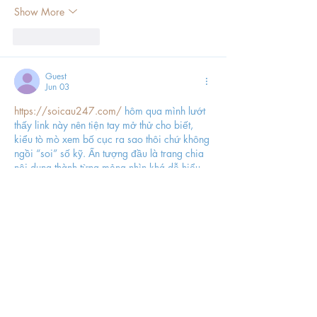
Show More
Like
Reply
Guest
Jun 03
https://soicau247.com/
 hôm qua mình lướt 
thấy link này nên tiện tay mở thử cho biết, 
kiểu tò mò xem bố cục ra sao thôi chứ không 
ngồi “soi” số kỹ. Ấn tượng đầu là trang chia 
nội dung thành từng mảng nhìn khá dễ hiểu, 
kéo xuống là thấy phần kết quả với phần dự 
đoán tách bạch nên không bị loạn. Mình có 
liếc qua mục “Xổ số Miền Bắc ngày 
03/06/2026” thấy họ để tiêu đề ngày 
tháng…
Show More
Like
Reply